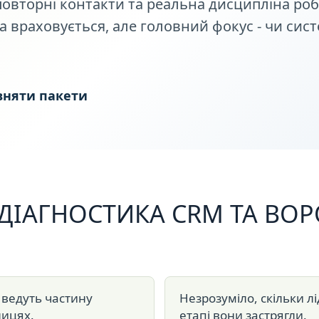
 повторні контакти та реальна дисципліна роб
а враховується, але головний фокус - чи сис
вняти пакети
 ДІАГНОСТИКА CRM ТА ВО
 ведуть частину
Незрозуміло, скільки лі
лицях.
етапі вони застрягли.