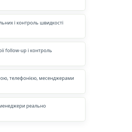
альних і контроль швидкості
ії follow-up і контроль
штою, телефонією, месенджерами
 менеджери реально