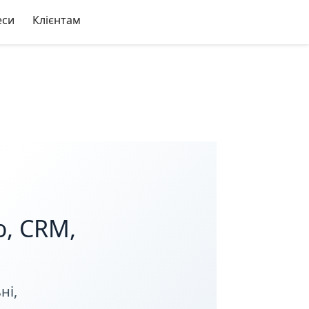
еси
Клієнтам
ю, CRM,
ні,