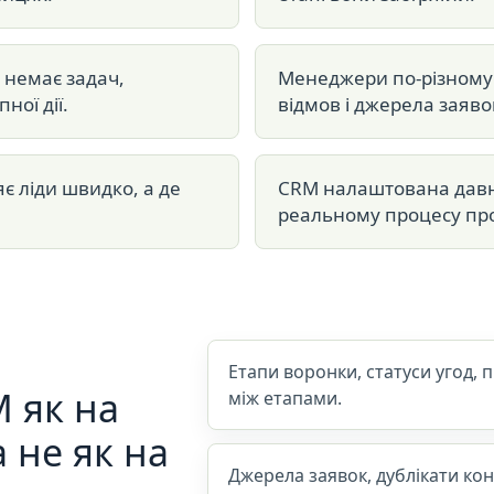
 немає задач,
Менеджери по-різному
ної дії.
відмов і джерела заяво
є ліди швидко, а де
CRM налаштована давно
реальному процесу пр
Етапи воронки, статуси угод, п
 як на
між етапами.
а не як на
Джерела заявок, дублікати конт