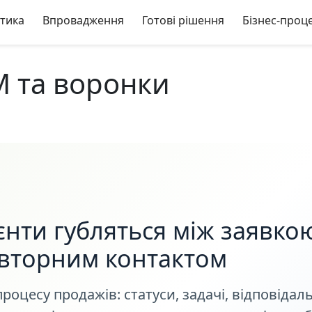
стика
Впровадження
Готові рішення
Бізнес-проц
M та воронки
єнти губляться між заявко
вторним контактом
роцесу продажів: статуси, задачі, відповідаль