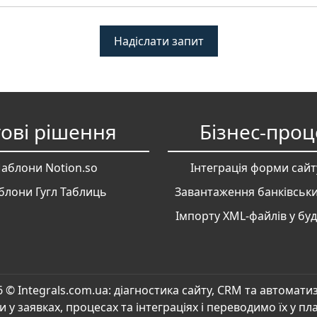
Надіслати запит
тові рішення
Бізнес-проц
аблони Notion.so
Інтеграція форми сайт
лони Гугл Таблиць
Завантаження банківськ
Імпорту XML-файлів у бу
6
© Integrals.com.ua: діагностика сайту, CRM та автоматиз
 у заявках, процесах та інтеграціях і переводимо їх у п