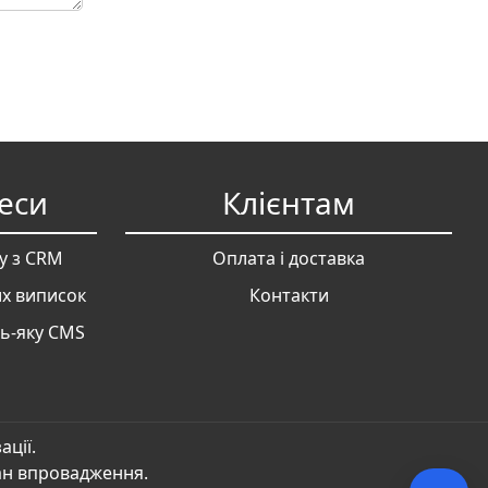
еси
Клієнтам
у з CRM
Оплата і доставка
их виписок
Контакти
дь-яку CMS
ації.
лан впровадження.