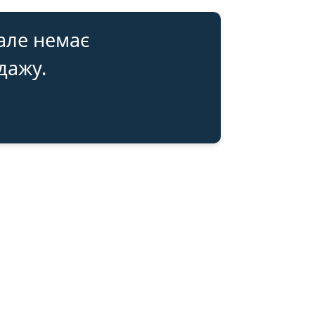
 але немає
одажу.