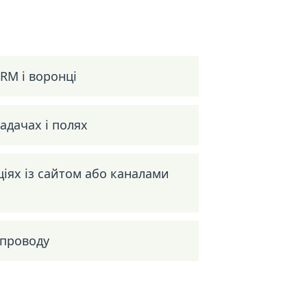
CRM і воронці
задачах і полях
ціях із сайтом або каналами
упроводу