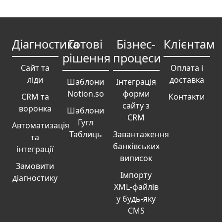
Діагностика
Готові
Бізнес-
Клієнтам
рішення
процеси
Сайт та
Оплата і
ліди
доставка
Шаблони
Інтеграція
Notion.so
форми
CRM та
Контакти
сайту з
воронка
Шаблони
CRM
Гугл
Автоматизація
Таблиць
Завантаження
та
банківських
інтеграції
виписок
Замовити
Імпорту
діагностику
XML-файлів
у будь-яку
CMS