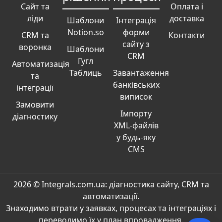
Сайт та
Оплата і
ліди
доставка
Шаблони
Інтеграція
Notion.so
форми
CRM та
Контакти
сайту з
воронка
Шаблони
CRM
Гугл
Автоматизація
Таблиць
Завантаження
та
банківських
інтеграції
виписок
Замовити
Імпорту
діагностику
XML-файлів
у будь-яку
CMS
2026
© Integrals.com.ua: діагностика сайту, CRM та
автоматизації.
Знаходимо втрати у заявках, процесах та інтеграціях і
переводимо їх у план впровадження.